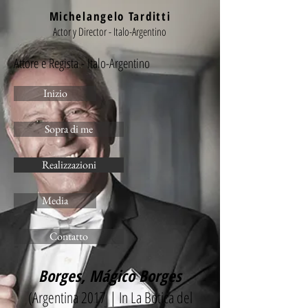
Michelangelo Tarditti
Actor y Director - Italo-Argentino
Attore e Regista - Italo-Argentino
Inizio
Sopra di me
Realizzazioni
Media
Contatto
Borges, Mágico Borges
(Argentina 2017 | In La Botica del