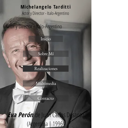
Michelangelo Tarditti
Actor y Director - Italo-Argentino
Actor y Director - Italo-Argentino
Inicio
Sobre Mí
Realizaciones
Multimedia
Contacto
Eva Perón
de Juan Carlos Desanzo
(Argentina | 1996)