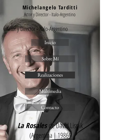
Michelangelo Tarditti
Actor y Director - Italo-Argentino
Actor y Director - Italo-Argentino
Inicio
Sobre Mí
Realizaciones
Multimedia
Contacto
La Rosales
de David Lispik
(Argentina | 1986)