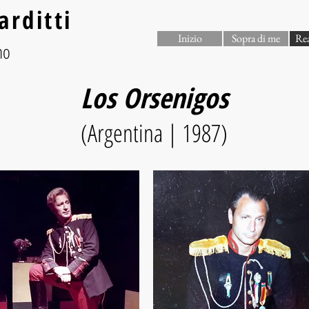
arditti
Inizio
Sopra di me
Rea
no
Los Orsenigos
(Argentina | 1987)