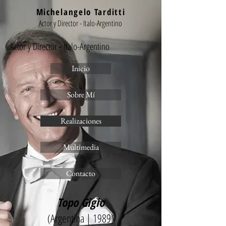
Michelangelo Tarditti
Actor y Director - Italo-Argentino
Actor y Director - Italo-Argentino
Inicio
Sobre Mí
Realizaciones
Multimedia
Contacto
Topo Gigio
(Argentina | 1989)