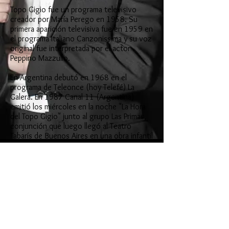
Topo Gigio fue un programa televisivo
creador por María Perego en 1958. Su
primera aparición televisiva fue en 1959 en
el programa italiano Canzonissima y su voz
original fue interpretada por el actor
Peppino Mazzullo.
En Argentina debutó en 1968 en el
programa de Teleonce (hoy Telefé) La
Galera. En 1987 Canal 11 (Argentina)
emitió los miércoles en la noche "La Hora
del Topo Gigio" junto al grupo Las Primas,
conjunción que luego llegó al Teatro
Tabarís de Buenos Aires en una obra infantil
de vacaciones de invierno llamada "Las
Primas del Topo Gigio".