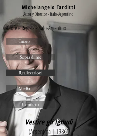
Michelangelo Tarditti
Actor y Director - Italo-Argentino
Attore e Regista - Italo-Argentino
Inizio
Sopra di me
Realizzazioni
Media
Contatto
Vestire gli Ignudi
(Argentina | 1986)